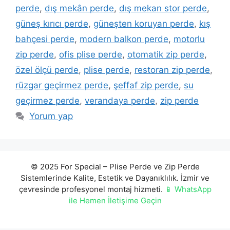
perde
,
dış mekân perde
,
dış mekan stor perde
,
güneş kırıcı perde
,
güneşten koruyan perde
,
kış
bahçesi perde
,
modern balkon perde
,
motorlu
zip perde
,
ofis plise perde
,
otomatik zip perde
,
özel ölçü perde
,
plise perde
,
restoran zip perde
,
rüzgar geçirmez perde
,
şeffaf zip perde
,
su
geçirmez perde
,
verandaya perde
,
zip perde
Yorum yap
© 2025 For Special – Plise Perde ve Zip Perde
Sistemlerinde Kalite, Estetik ve Dayanıklılık. İzmir ve
çevresinde profesyonel montaj hizmeti.
📱 WhatsApp
ile Hemen İletişime Geçin