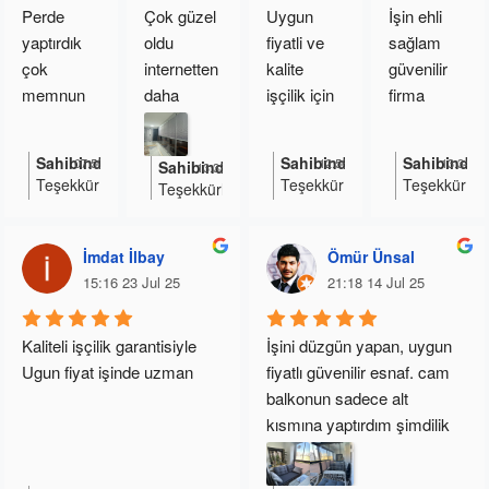
Perde 
Çok güzel 
Uygun 
İşin ehli 
çok 
yaptırdık 
oldu 
fiyatli ve 
sağlam 
teşekkür 
çok 
internetten 
kalite 
güvenilir 
ederim
memnun 
daha 
işçilik için 
firma 
kaldık çok 
uygun 
teşekkürle
ellerinize 
ilgiliydi 
fiyata geldi 
r evime 
sağlık 
Sahibinden yanıt
Sahibinden yanıt
Sahibinden
07:50 15 Oct 25
12:56 28 Aug 25
13:34 02
Sahibinden yanıt
13:33 02 Oct 25
teşekkür 
takmasiyla 
cam 
arkadaşlar.
Teşekkür
Teşekkür
Teşekkür
Teşekkürler
ediyorum 
beraber 
balkon 
.
ederim.
ederiz
ederiz
öneririm 
kendim 
plise perde 
İyi
bizi
günlerde
önermeye
çok 
asla 
hem 
İmdat İlbay
Ömür Ünsal
kullanın
devam
beyefendi 
takamazm
mahrumiy
15:16 23 Jul 25
21:18 14 Jul 25
ederseniz
birisi
ışım 
et hemde 
herkese
teşekürler
güneşten 
en iyi
Kaliteli işçilik garantisiyle
İşini düzgün yapan, uygun 
koruyor
kalite ve
Ugun fiyat işinde uzman
fiyatlı güvenilir esnaf. cam 
uygun
balkonun sadece alt 
fiyatlı
kısmına yaptırdım şimdilik 
plise
perde
oldukça memnun kaldım.
yapabiliriz