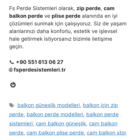
Fs Perde Sistemleri olarak,
zip perde
,
cam
balkon perde
ve
plise perde
alanında en iyi
çözümleri sunmak için çalışıyoruz. Siz de yaşam
alanlarınızı daha konforlu, estetik ve işlevsel
hale getirmek istiyorsanız bizimle iletişime
geçin.
📞
+90 551 613 06 27
🌐
fsperdesistemleri.tr
Gravatar
Etiketler
balkon güneşlik modelleri
,
balkon için zip
perde
,
balkon perde modelleri
,
balkon perde
sistemleri
,
cam balkon güneşlik
,
cam balkon
perde
,
cam balkon plise perde
,
cam balkon stor