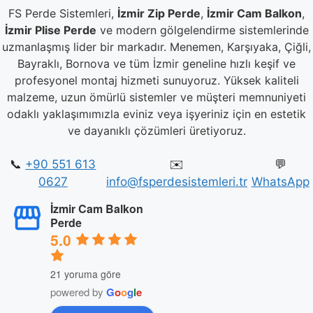
FS Perde Sistemleri,
İzmir Zip Perde
,
İzmir Cam Balkon
,
İzmir Plise Perde
ve modern gölgelendirme sistemlerinde
uzmanlaşmış lider bir markadır. Menemen, Karşıyaka, Çiğli,
Bayraklı, Bornova ve tüm İzmir geneline hızlı keşif ve
profesyonel montaj hizmeti sunuyoruz. Yüksek kaliteli
malzeme, uzun ömürlü sistemler ve müşteri memnuniyeti
odaklı yaklaşımımızla eviniz veya işyeriniz için en estetik
ve dayanıklı çözümleri üretiyoruz.
📞
+90 551 613
✉️
💬
0627
info@fsperdesistemleri.tr
WhatsApp
İzmir Cam Balkon
Perde
5.0
21 yoruma göre
powered by
G
o
o
g
l
e