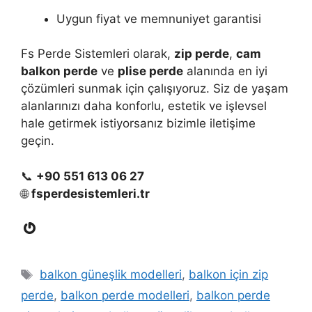
Uygun fiyat ve memnuniyet garantisi
Fs Perde Sistemleri olarak,
zip perde
,
cam
balkon perde
ve
plise perde
alanında en iyi
çözümleri sunmak için çalışıyoruz. Siz de yaşam
alanlarınızı daha konforlu, estetik ve işlevsel
hale getirmek istiyorsanız bizimle iletişime
geçin.
📞
+90 551 613 06 27
🌐
fsperdesistemleri.tr
Gravatar
Etiketler
balkon güneşlik modelleri
,
balkon için zip
perde
,
balkon perde modelleri
,
balkon perde