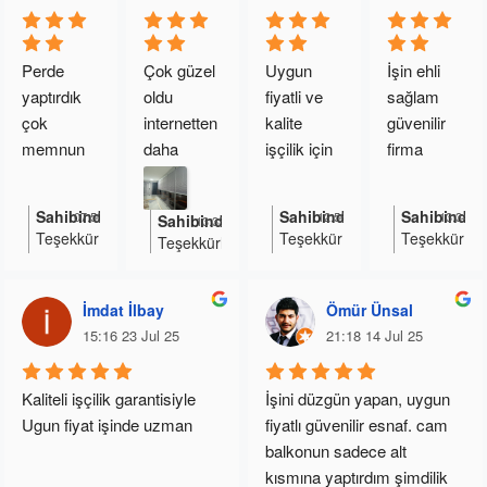
kaldık
güvenilir
kaçirmasin
Fatih beye 
Perde 
Çok güzel 
Uygun 
İşin ehli 
çok 
yaptırdık 
oldu 
fiyatli ve 
sağlam 
teşekkür 
çok 
internetten 
kalite 
güvenilir 
ederim
memnun 
daha 
işçilik için 
firma 
kaldık çok 
uygun 
teşekkürle
ellerinize 
ilgiliydi 
fiyata geldi 
r evime 
sağlık 
Sahibinden yanıt
Sahibinden yanıt
Sahibinden
07:50 15 Oct 25
12:56 28 Aug 25
13:34 02
Sahibinden yanıt
13:33 02 Oct 25
teşekkür 
takmasiyla 
cam 
arkadaşlar.
Teşekkür
Teşekkür
Teşekkür
Teşekkürler
ediyorum 
beraber 
balkon 
.
ederim.
ederiz
ederiz
öneririm 
kendim 
plise perde 
İyi
bizi
günlerde
önermeye
çok 
asla 
hem 
İmdat İlbay
Ömür Ünsal
kullanın
devam
beyefendi 
takamazm
mahrumiy
15:16 23 Jul 25
21:18 14 Jul 25
ederseniz
birisi
ışım 
et hemde 
herkese
teşekürler
güneşten 
en iyi
Kaliteli işçilik garantisiyle
İşini düzgün yapan, uygun 
koruyor
kalite ve
Ugun fiyat işinde uzman
fiyatlı güvenilir esnaf. cam 
uygun
balkonun sadece alt 
fiyatlı
kısmına yaptırdım şimdilik 
plise