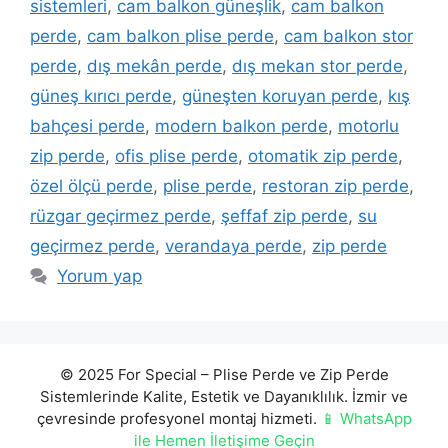
sistemleri
,
cam balkon güneşlik
,
cam balkon
perde
,
cam balkon plise perde
,
cam balkon stor
perde
,
dış mekân perde
,
dış mekan stor perde
,
güneş kırıcı perde
,
güneşten koruyan perde
,
kış
bahçesi perde
,
modern balkon perde
,
motorlu
zip perde
,
ofis plise perde
,
otomatik zip perde
,
özel ölçü perde
,
plise perde
,
restoran zip perde
,
rüzgar geçirmez perde
,
şeffaf zip perde
,
su
geçirmez perde
,
verandaya perde
,
zip perde
Yorum yap
© 2025 For Special – Plise Perde ve Zip Perde
Sistemlerinde Kalite, Estetik ve Dayanıklılık. İzmir ve
çevresinde profesyonel montaj hizmeti.
📱 WhatsApp
ile Hemen İletişime Geçin