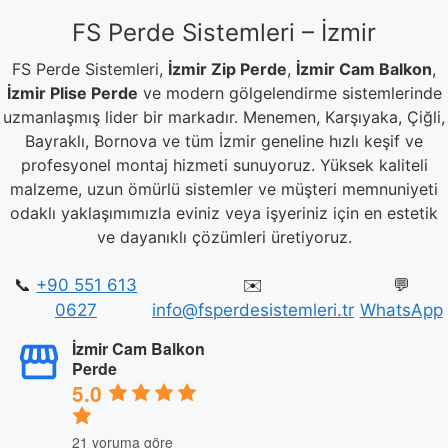
FS Perde Sistemleri – İzmir
FS Perde Sistemleri,
İzmir Zip Perde
,
İzmir Cam Balkon
,
İzmir Plise Perde
ve modern gölgelendirme sistemlerinde
uzmanlaşmış lider bir markadır. Menemen, Karşıyaka, Çiğli,
Bayraklı, Bornova ve tüm İzmir geneline hızlı keşif ve
profesyonel montaj hizmeti sunuyoruz. Yüksek kaliteli
malzeme, uzun ömürlü sistemler ve müşteri memnuniyeti
odaklı yaklaşımımızla eviniz veya işyeriniz için en estetik
ve dayanıklı çözümleri üretiyoruz.
📞
+90 551 613
✉️
💬
0627
info@fsperdesistemleri.tr
WhatsApp
İzmir Cam Balkon
Perde
5.0
21 yoruma göre