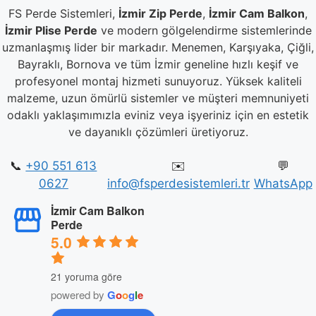
FS Perde Sistemleri,
İzmir Zip Perde
,
İzmir Cam Balkon
,
İzmir Plise Perde
ve modern gölgelendirme sistemlerinde
uzmanlaşmış lider bir markadır. Menemen, Karşıyaka, Çiğli,
Bayraklı, Bornova ve tüm İzmir geneline hızlı keşif ve
profesyonel montaj hizmeti sunuyoruz. Yüksek kaliteli
malzeme, uzun ömürlü sistemler ve müşteri memnuniyeti
odaklı yaklaşımımızla eviniz veya işyeriniz için en estetik
ve dayanıklı çözümleri üretiyoruz.
📞
+90 551 613
✉️
💬
0627
info@fsperdesistemleri.tr
WhatsApp
İzmir Cam Balkon
Perde
5.0
21 yoruma göre
powered by
G
o
o
g
l
e