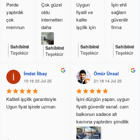
Perde 
Çok güzel 
Uygun 
İşin ehli 
çok 
yaptırdık 
oldu 
fiyatli ve 
sağlam 
teşekkür 
çok 
internetten 
kalite 
güvenilir 
ederim
memnun 
daha 
işçilik için 
firma 
kaldık çok 
uygun 
teşekkürle
ellerinize 
ilgiliydi 
fiyata geldi 
r evime 
sağlık 
Sahibinden yanıt
Sahibinden yanıt
Sahibinden
07:50 15 Oct 25
12:56 28 Aug 25
13:34 02
Sahibinden yanıt
13:33 02 Oct 25
teşekkür 
takmasiyla 
cam 
arkadaşlar.
Teşekkür
Teşekkür
Teşekkür
Teşekkürler
ediyorum 
beraber 
balkon 
.
ederim.
ederiz
ederiz
öneririm 
kendim 
plise perde 
İyi
bizi
günlerde
önermeye
çok 
asla 
hem 
İmdat İlbay
Ömür Ünsal
kullanın
devam
beyefendi 
takamazm
mahrumiy
15:16 23 Jul 25
21:18 14 Jul 25
ederseniz
birisi
ışım 
et hemde 
herkese
teşekürler
güneşten 
en iyi
Kaliteli işçilik garantisiyle
İşini düzgün yapan, uygun 
koruyor
kalite ve
Ugun fiyat işinde uzman
fiyatlı güvenilir esnaf. cam 
uygun
balkonun sadece alt 
fiyatlı
kısmına yaptırdım şimdilik 
plise
perde
oldukça memnun kaldım.
yapabiliriz