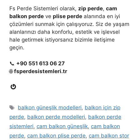
Fs Perde Sistemleri olarak,
zip perde
,
cam
balkon perde
ve
plise perde
alanında en iyi
çözümleri sunmak için çalışıyoruz. Siz de yaşam
alanlarınızı daha konforlu, estetik ve işlevsel
hale getirmek istiyorsanız bizimle iletişime
geçin.
📞
+90 551 613 06 27
🌐
fsperdesistemleri.tr
Gravatar
Etiketler
balkon güneşlik modelleri
,
balkon için zip
perde
,
balkon perde modelleri
,
balkon perde
sistemleri
,
cam balkon güneşlik
,
cam balkon
perde
,
cam balkon plise perde
,
cam balkon stor