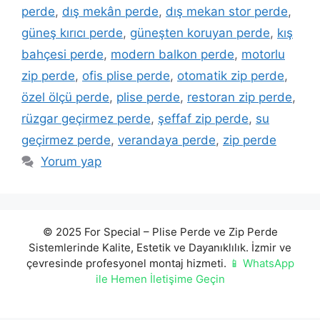
perde
,
dış mekân perde
,
dış mekan stor perde
,
güneş kırıcı perde
,
güneşten koruyan perde
,
kış
bahçesi perde
,
modern balkon perde
,
motorlu
zip perde
,
ofis plise perde
,
otomatik zip perde
,
özel ölçü perde
,
plise perde
,
restoran zip perde
,
rüzgar geçirmez perde
,
şeffaf zip perde
,
su
geçirmez perde
,
verandaya perde
,
zip perde
Yorum yap
© 2025 For Special – Plise Perde ve Zip Perde
Sistemlerinde Kalite, Estetik ve Dayanıklılık. İzmir ve
çevresinde profesyonel montaj hizmeti.
📱 WhatsApp
ile Hemen İletişime Geçin