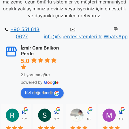
malzeme, uzun ömürlü sistemler ve müşteri memnuniyeti
odaklı yaklaşımımızla eviniz veya işyeriniz için en estetik
ve dayanıklı çözümleri üretiyoruz.
📞
+90 551 613
✉️
💬
0627
info@fsperdesistemleri.tr
WhatsApp
İzmir Cam Balkon
Perde
5.0
21 yoruma göre
powered by
G
o
o
g
l
e
bizi değerlendir
Remezan Aksoy
Serpil Aksoy
Kubilay karataş
Mehmet Bilseloğlu
17:37 01 Dec 25
17:34 01 Dec 25
18:32 16 Nov 25
10:04