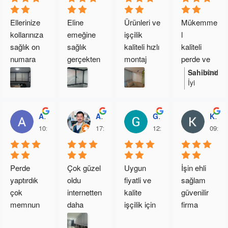
Ellerinize 
Eline 
Ürünleri ve 
Mükemme
kollarınıza 
emeğine 
işçilik 
l
sağlık on 
sağlık 
kaliteli hızlı 
kaliteli 
numara 
gerçekten 
montaj 
perde ve 
oldu 
işinizi 
işinin 
işçilik hızlı 
Sahibinden
13:02 23
İyi
sağolun 
itinayla 
arkasında 
montaj tek 
günlerde
varolun
yapıyosun
duran bir 
kelime 
kullanın.
uz çok 
işletme 
harika 
Ali Aksakal
Ayhan Ederoğlu
Gokhan Tasdemir
Kadir Çiftçioğlu
ama çok 
tavsiye 
ihtiyacı 
10:47 10 Oct 25
17:13 21 Sep 25
12:32 20 Aug 25
09:34
memnun 
ederim 
olan 
kaldık
güvenilir
kaçirmasin
Fatih beye 
Perde 
Çok güzel 
Uygun 
İşin ehli 
çok 
yaptırdık 
oldu 
fiyatli ve 
sağlam 
teşekkür 
çok 
internetten 
kalite 
güvenilir 
ederim
memnun 
daha 
işçilik için 
firma 
kaldık çok 
uygun 
teşekkürle
ellerinize 