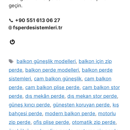
geçin.
📞
+90 551 613 06 27
🌐
fsperdesistemleri.tr
Gravatar
Etiketler
balkon güneşlik modelleri
,
balkon için zip
perde
,
balkon perde modelleri
,
balkon perde
sistemleri
,
cam balkon güneşlik
,
cam balkon
perde
,
cam balkon plise perde
,
cam balkon stor
perde
,
dış mekân perde
,
dış mekan stor perde
,
güneş kırıcı perde
,
güneşten koruyan perde
,
kış
bahçesi perde
,
modern balkon perde
,
motorlu
zip perde
,
ofis plise perde
,
otomatik zip perde
,