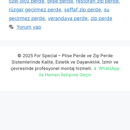
özel ölçü perde
,
plise perde
,
restoran zip perde
,
rüzgar geçirmez perde
,
şeffaf zip perde
,
su
geçirmez perde
,
verandaya perde
,
zip perde
Yorum yap
© 2025 For Special – Plise Perde ve Zip Perde
Sistemlerinde Kalite, Estetik ve Dayanıklılık. İzmir ve
çevresinde profesyonel montaj hizmeti.
📱 WhatsApp
ile Hemen İletişime Geçin